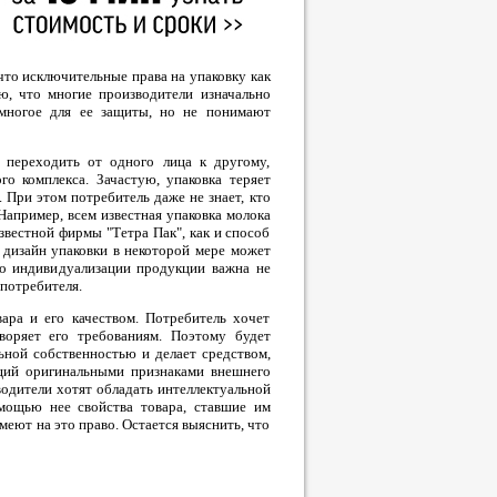
что исключительные права на упаковку как
ю, что многие производители изначально
 многое для ее защиты, но не понимают
 переходить от одного лица к другому,
го комплекса. Зачастую, упаковка теряет
 При этом потребитель даже не знает, кто
Например, всем известная упаковка молока
звестной фирмы "Тетра Пак", как и способ
, дизайн упаковки в некоторой мере может
тво индивидуализации продукции важна не
 потребителя.
ара и его качеством. Потребитель хочет
воряет его требованиям. Поэтому будет
ьной собственностью и делает средством,
ющий оригинальными признаками внешнего
водители хотят обладать интеллектуальной
мощью нее свойства товара, ставшие им
меют на это право. Остается выяснить, что