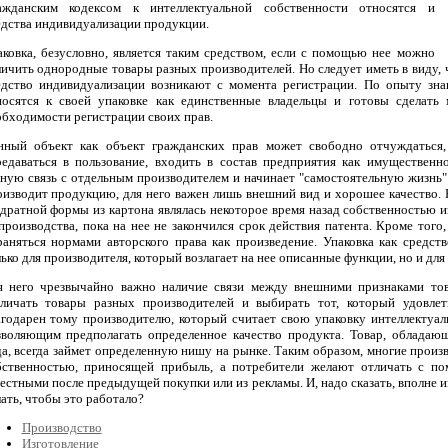
ажданским кодексом к интеллектуальной собственности относятся и
едства индивидуализации продукции.
аковка, безусловно, является таким средством, если с помощью нее можно
личить однородные товары разных производителей. Но следует иметь в виду, 
едство индивидуализации возникают с момента регистрации. По опыту зна
носятся к своей упаковке как единственные владельцы и готовы сделать
обходимости регистрации своих прав.
нный объект как объект гражданских прав может свободно отчуждаться,
редаваться в пользование, входить в состав предприятия как имущественно
сную связь с отдельным производителем и начинает "самостоятельную жизнь".
оизводит продукцию, для него важен лишь внешний вид и хорошее качество. 
адратной формы из картона являлась некоторое время назад собственностью и
производства, пока на нее не закончился срок действия патента. Кроме того
раняться нормами авторского права как произведение. Упаковка как средс
ько для производителя, который возлагает на нее описанные функции, но и для
я него чрезвычайно важно наличие связи между внешними признаками тов
зличать товары разных производителей и выбирать тот, который удовлет
агодарен тому производителю, который считает свою упаковку интеллектуал
зволяющим предполагать определенное качество продукта. Товар, облада
да, всегда займет определенную нишу на рынке. Таким образом, многие произ
бственностью, приносящей прибыль, а потребители желают отличать с по
естными после предыдущей покупки или из рекламы. И, надо сказать, вполне и
ать, чтобы это работало?
Производство
Изготовление