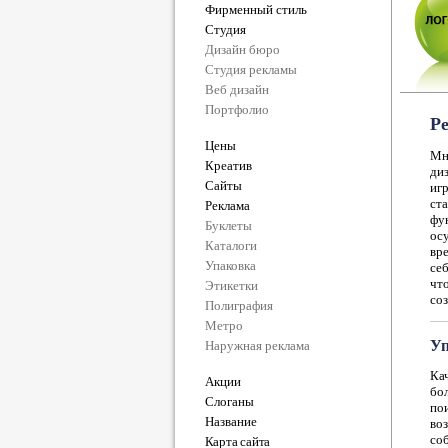
Фирменный стиль
Студия
Дизайн бюро
Студия рекламы
Веб дизайн
Портфолио
Ре
Цены
Мн
Креатив
диз
Сайты
иг
ст
Реклама
фу
Буклеты
ос
Каталоги
вре
Упаковка
себ
чт
Этикетки
соз
Полиграфия
Метро
Уп
Наружная реклама
Кач
Акции
бо
Слоганы
по
Название
во
со
Карта сайта