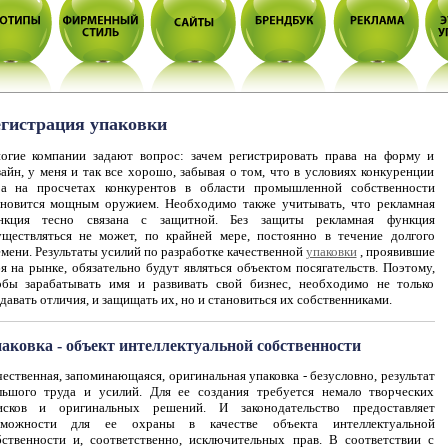
гистрация упаковки
огие компании задают вопрос: зачем регистрировать права на форму и
айн, у меня и так все хорошо, забывая о том, что в условиях конкуренции
ра на просчетах конкурентов в области промышленной собственности
ановится мощным оружием. Необходимо также учитывать, что рекламная
нкция тесно связана с защитной. Без защиты рекламная функция
уществляться не может, по крайней мере, постоянно в течение долгого
мени. Результаты усилий по разработке качественной
упаковки
, проявившие
я на рынке, обязательно будут являться объектом посягательств. Поэтому,
обы зарабатывать имя и развивать свой бизнес, необходимо не только
давать отличия, и защищать их, но и становиться их собственниками.
аковка - объект интеллектуальной собственности
ественная, запоминающаяся, оригинальная упаковка - безусловно, результат
льшого труда и усилий. Для ее создания требуется немало творческих
исков и оригинальных решений. И законодательство предоставляет
зможности для ее охраны в качестве объекта интеллектуальной
бственности и, соответственно, исключительных прав. В соответствии с