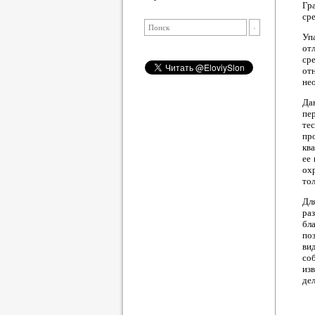
Гр
ср
Уп
от
ср
от
не
Да
пе
те
пр
кв
ее 
ох
тол
Дл
ра
бл
по
ви
со
изв
дел